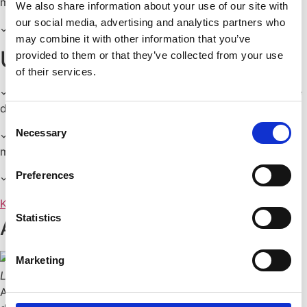
multitasking.
We also share information about your use of our site with
our social media, advertising and analytics partners who
✓ Synkronisering med andre enheder via iCloud.
may combine it with other information that you’ve
UDBYTTE
provided to them or that they’ve collected from your use
of their services.
✓ Mestre de grundlæggende funktioner i iPhone og bruge
dem i en erhvervskontekst for at øge produktiviteten.
Consent
Necessary
✓ Værdifulde tips, der gør det lettere at navigere og
Selection
multitaske, uden tekniske udfordringer.
Preferences
✓ Certifikat ved gennemførsel af kurset.
Kontakt os
Statistics
ANDRE SIGER
Marketing
Lone Hansen
Afdelingleder, Ringsted Kommune
Ann-Karin er virkelig god til at tage hånd om de enkelte