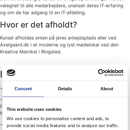
velegnet til alle medarbejdere, unanset deres IT-erfaring
og om de har adgang til en IT-afdeling.
Hvor er det afholdt?
Kurset afholdes enten på jeres arbejdsplads eller ved
Axelgaard.dk i et moderne og lyst mødelokal ved den
Kreative Matrikel i Ringsted.
INDHOLD
✓ Introduktion til iPhone som et værktøj i erhvervslivet.
Consent
Details
About
✓ Gennemgang af iPhone’s grundlæggende funktioner
(opsætning,
This website uses cookies
tilpasning, sikkerhed).
We use cookies to personalise content and ads, to
✓ Hurtige tips til effektiv navigation og brug af
provide social media features and to analyse our traffic.