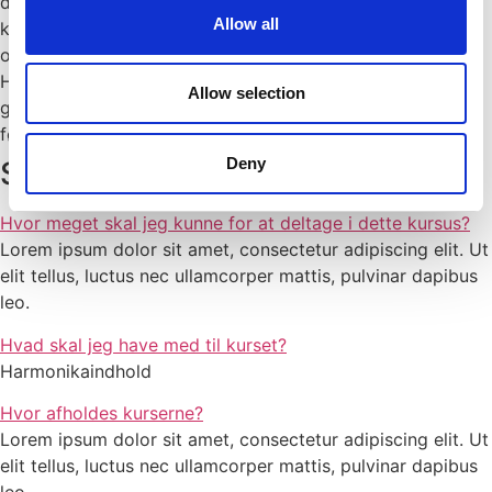
deltagere, så ingen følger sig fortabt. Hendes kurser kan
Allow all
klart anbefales. Ann-Karin er virkelig god til at tage hånd
om de enkelte deltagere, så ingen følger sig fortabt.
Hendes kurser kan klart anbefales. Ann-Karin er virkelig
Allow selection
god til at tage hånd om de enkelte deltagere, så ingen
følger sig fortabt. Hendes kurser kan klart anbefales.
Deny
SPØRGSMÅL & SVAR (FAQ)
Hvor meget skal jeg kunne for at deltage i dette kursus?
Lorem ipsum dolor sit amet, consectetur adipiscing elit. Ut
elit tellus, luctus nec ullamcorper mattis, pulvinar dapibus
leo.
Hvad skal jeg have med til kurset?
Harmonikaindhold
Hvor afholdes kurserne?
Lorem ipsum dolor sit amet, consectetur adipiscing elit. Ut
elit tellus, luctus nec ullamcorper mattis, pulvinar dapibus